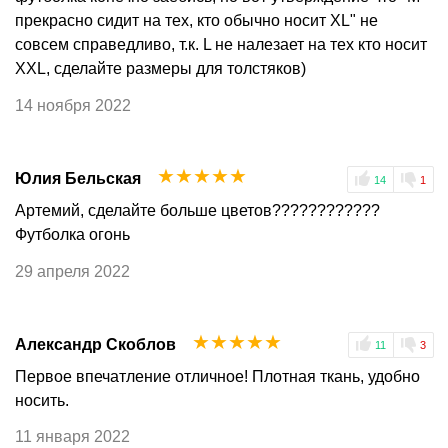
прекрасно сидит на тех, кто обычно носит XL" не
совсем справедливо, т.к. L не налезает на тех кто носит
XXL, сделайте размеры для толстяков)
14 ноября 2022
☆
☆
☆
☆
☆
Юлия Бельская
14
1
Артемий, сделайте больше цветов????????????
Футболка огонь
29 апреля 2022
☆
☆
☆
☆
☆
Александр Скоблов
11
3
Первое впечатление отличное! Плотная ткань, удобно
носить.
11 января 2022