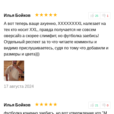
☆
☆
☆
☆
☆
Илья Бойков
25
1
А вот теперь ваще ахуенно, XXXXXXXXL налезает на
тех кто носит XXL, правда получается не совсем
оверсайз а скорее слимфит, но футболка заебись!
Отдельный респект за то что читаете комменты и
видимо прислушиваетесь, судя по тому что добавили и
размеры и цвета)))
17 августа 2024
☆
☆
☆
☆
☆
Илья Бойков
21
0
футболка конечно заебись, но вот утверждение что "M