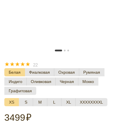
☆
☆
☆
☆
☆
22
Белая
Фиалковая
Охровая
Румяная
Индиго
Оливковая
Черная
Мокко
Графитовая
XS
S
M
L
XL
XXXXXXXXL
3499
₽