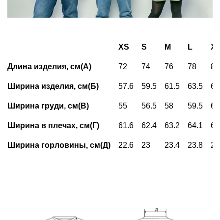
XS
S
M
L
X
Длина изделия, см(А)
72
74
76
78
80
Ширина изделия, см(Б)
57.6
59.5
61.5
63.5
65
Ширина груди, см(В)
55
56.5
58
59.5
61
Ширина в плечах, см(Г)
61.6
62.4
63.2
64.1
65
Ширина горловины, см(Д)
22.6
23
23.4
23.8
24