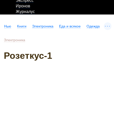
Экспресс
Иронов
Журналус
...
Нью
Книги
Электроника
Еда и всякое
Одежда
Электроника
Розеткус-1