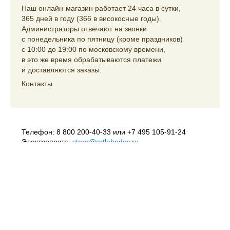
Наш онлайн-магазин работает 24 часа в сутки,
365 дней в году (366 в високосные годы).
Администраторы отвечают на звонки
с понедельника по пятницу (кроме праздников)
с 10:00 до 19:00 по московскому времени,
в это же время обрабатываются платежи
и доставляются заказы.
Контакты
Телефон:
8 800 200-40-33
или
+7 495 105-91-24
Электропочта:
store@artlebedev.ru
Телеграм-бот:
t.me/ALSStoreBot
Оптовикам
и распространителям:
sales@artlebedev.ru
Русский
|
English
© 1995–2026
Студия Артемия Лебедева