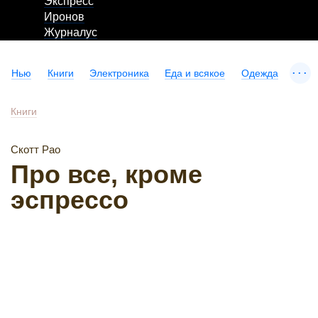
Экспресс
Иронов
Журналус
...
Нью
Книги
Электроника
Еда и всякое
Одежда
Книги
Скотт Рао
Про все, кроме
эспрессо