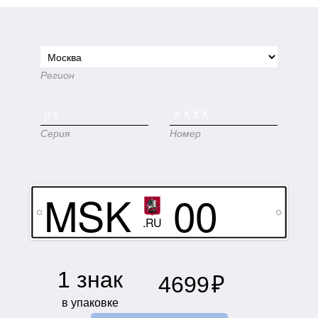
Регион
Серия
Номер
MSK
00
.RU
XXXX
1 знак
4699
₽
в упаковке