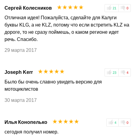
☆
☆
☆
☆
☆
Сергей Колесников
21
0
Отличная идея! Пожалуйста, сделайте для Калуги
буквы KLG, а не KLZ, потому что если встретить KLZ на
дороге, то не сразу поймешь, о каком регионе идет
речь. Спасибо.
29 марта 2017
☆
☆
☆
☆
☆
Joseph Kerr
23
4
Было бы очень славно увидеть версию для
мотоциклистов
30 марта 2017
☆
☆
☆
☆
☆
Илья Конопелько
4
0
сегодня получил номер.