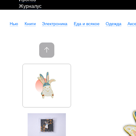
Журналус
Нью
Книги
Электроника
Еда и всякое
Одежда
Акс