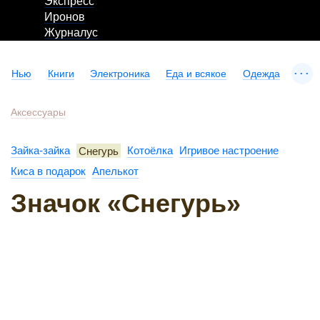
Экспресс
Иронов
Журналус
...
Нью
Книги
Электроника
Еда и всякое
Одежда
Аксессуары
Зайка-зайка
Снегурь
Котоёлка
Игривое настроение
Киса в подарок
Апелькот
Значок «Снегурь»