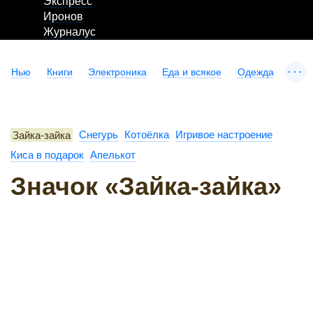
Экспресс
Иронов
Журналус
...
Нью
Книги
Электроника
Еда и всякое
Одежда
Зайка-зайка
Снегурь
Котоёлка
Игривое настроение
Киса в подарок
Апелькот
Значок «Зайка-зайка»