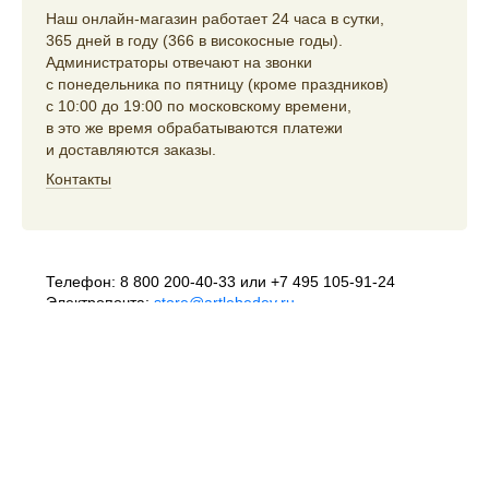
Наш онлайн-магазин работает 24 часа в сутки,
365 дней в году (366 в високосные годы).
Администраторы отвечают на звонки
с понедельника по пятницу (кроме праздников)
с 10:00 до 19:00 по московскому времени,
в это же время обрабатываются платежи
и доставляются заказы.
Контакты
Телефон:
8 800 200-40-33
или
+7 495 105-91-24
Электропочта:
store@artlebedev.ru
Телеграм-бот:
t.me/ALSStoreBot
Оптовикам
и распространителям:
sales@artlebedev.ru
Русский
|
English
© 1995–2026
Студия Артемия Лебедева