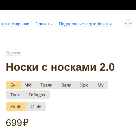
...
вка и открытки
Плакаты
Подарочные сертификаты
Одежда
Носки с носками 2.0
Б/ч
Ч/б
Трали
Вали
Хрю
Му
Трах
Тибидох
35-40
41-46
699
₽