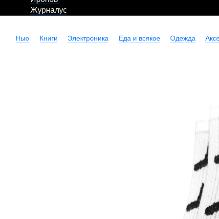
Журналус
Нью
Книги
Электроника
Еда и всякое
Одежда
Акс