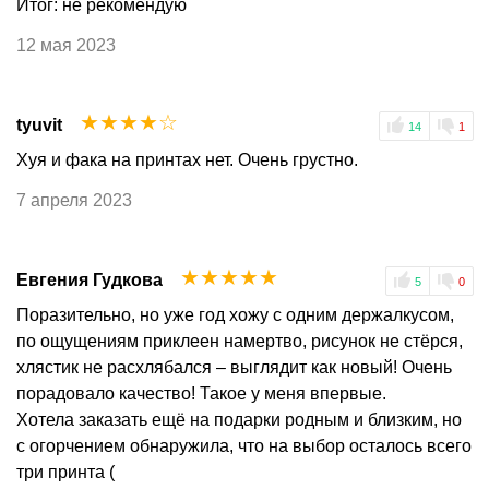
Итог: не рекомендую
12 мая 2023
☆
☆
☆
☆
☆
tyuvit
14
1
Хуя и фака на принтах нет. Очень грустно.
7 апреля 2023
☆
☆
☆
☆
☆
Евгения Гудкова
5
0
Поразительно, но уже год хожу с одним держалкусом,
по ощущениям приклеен намертво, рисунок не стёрся,
хлястик не расхлябался – выглядит как новый! Очень
порадовало качество! Такое у меня впервые.
Хотела заказать ещё на подарки родным и близким, но
с огорчением обнаружила, что на выбор осталось всего
три принта (