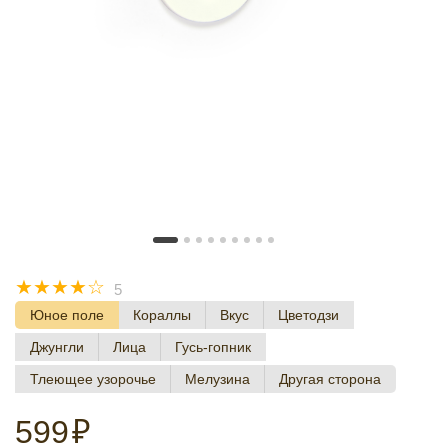
☆
☆
☆
☆
☆
5
Юное поле
Кораллы
Вкус
Цветодзи
Джунгли
Лица
Гусь-гопник
Тлеющее узорочье
Мелузина
Другая сторона
599
₽