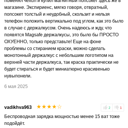
поменял чехол и купил магнитный попсокет здесь же в
магазине. Экспириенс, мягко говоря, отвратный,
попсокет толстый и неудобный, скользит и нельзя
телефон положить вертикально под углом, как это было
в случае с держалкусом. Очень надеюсь и жду, что
появятся Magsafe держалкусы, это было бы ПРОСТО
ОХУЕННО, только представьте! Еще на фоне
проблемы со стиранием краски, можно сделать
монотонный держалкус с небольшим логотипом на
верхней части держалкуса, так краска практически не
будет стираться и будет миниатюрно красивенько
нувыпонели.
6 мая 2025
☆
☆
☆
☆
☆
vadikhva963
2
1
Беспроводная зарядка мощностью менее 15 ват тоже
подойдёт.