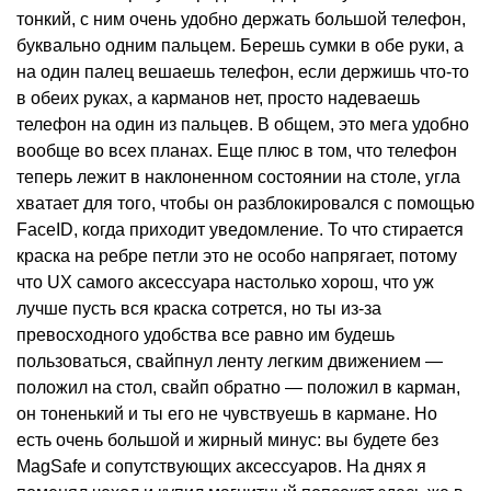
тонкий, с ним очень удобно держать большой телефон,
буквально одним пальцем. Берешь сумки в обе руки, а
на один палец вешаешь телефон, если держишь что-то
в обеих руках, а карманов нет, просто надеваешь
телефон на один из пальцев. В общем, это мега удобно
вообще во всех планах. Еще плюс в том, что телефон
теперь лежит в наклоненном состоянии на столе, угла
хватает для того, чтобы он разблокировался с помощью
FaceID, когда приходит уведомление. То что стирается
краска на ребре петли это не особо напрягает, потому
что UX самого аксессуара настолько хорош, что уж
лучше пусть вся краска сотрется, но ты из-за
превосходного удобства все равно им будешь
пользоваться, свайпнул ленту легким движением —
положил на стол, свайп обратно — положил в карман,
он тоненький и ты его не чувствуешь в кармане. Но
есть очень большой и жирный минус: вы будете без
MagSafe и сопутствующих аксессуаров. На днях я