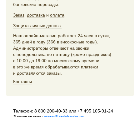
банковские переводы.
Заказ
,
доставка
и
оплата
Защита личных данных
Наш онлайн-магазин работает 24 часа в сутки,
365 дней в году (366 в високосные годы).
Администраторы отвечают на звонки
с понедельника по пятницу (кроме праздников)
с 10:00 до 19:00 по московскому времени,
в это же время обрабатываются платежи
и доставляются заказы.
Контакты
Телефон:
8 800 200-40-33
или
+7 495 105-91-24
Электропочта:
store@artlebedev.ru
Телеграм-бот:
t.me/ALSStoreBot
Оптовикам
и распространителям:
sales@artlebedev.ru