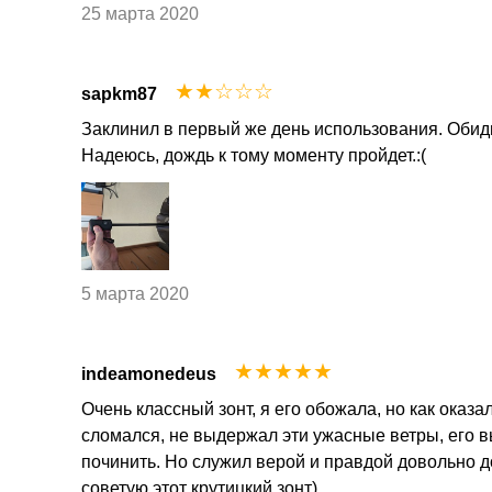
25 марта 2020
☆
☆
☆
☆
☆
sapkm87
Заклинил в первый же день использования. Обидн
Надеюсь, дождь к тому моменту пройдет.:(
5 марта 2020
☆
☆
☆
☆
☆
indeamonedeus
Очень классный зонт, я его обожала, но как оказа
сломался, не выдержал эти ужасные ветры, его в
починить. Но служил верой и правдой довольно д
советую этот крутицкий зонт)