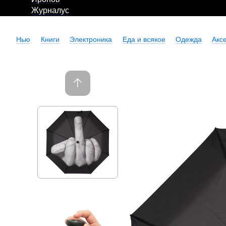
Журналус
Нью
Книги
Электроника
Еда и всякое
Одежда
Акс