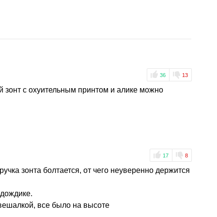
36
13
й зонт с охуительным принтом и алике можно
17
8
. ручка зонта болтается, от чего неуверенно держится
 дождике.
 вешалкой, все было на высоте