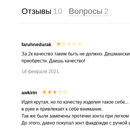
Отзывы
10
Вопросы
2
☆
☆
☆
☆
☆
faruhnedurak
За 2к качество таким быть не должно. Дешмански
приобрести. Даешь качество!
18 февраля 2021
☆
☆
☆
☆
☆
awkirin
Идея крутая, но по качеству изделия такое себе..
в руке и привлекает к себе внимание.
Так же были замечены протечки зонта при легком
До этого, давно покупал зонт факдождю с ручкой