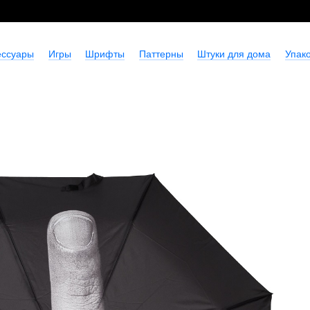
ессуары
Игры
Шрифты
Паттерны
Штуки для дома
Упако