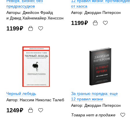
Реворк. Бизнес без
12 правил жизни: противоядие
предрассудков
от хаоса
Авторы: Джейсон Фрайд
Автор: Джордан Питерсон
и Дэвид Хайнемайер Хенссон
1199
₽
1199
₽
Черный лебедь
За гранью порядка: еще
12 правил жизни
Автор: Нассим Николас Талеб
Автор: Джордан Питерсон
1249
₽
Товара нет в продаже