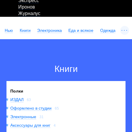
Экспресс
Иронов
Журналус
...
Нью
Книги
Электроника
Еда и всякое
Одежда
Книги
Полки
ИЗДАЛ
63
Оформлено в студии
65
Электронные
31
Аксессуары для книг
4