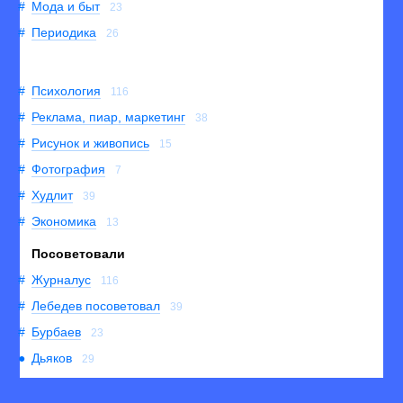
Мода и быт
23
Периодика
26
Психология
116
Реклама, пиар, маркетинг
38
Рисунок и живопись
15
Фотография
7
Худлит
39
Экономика
13
Посоветовали
Журналус
116
Лебедев посоветовал
39
Бурбаев
23
Дьяков
29