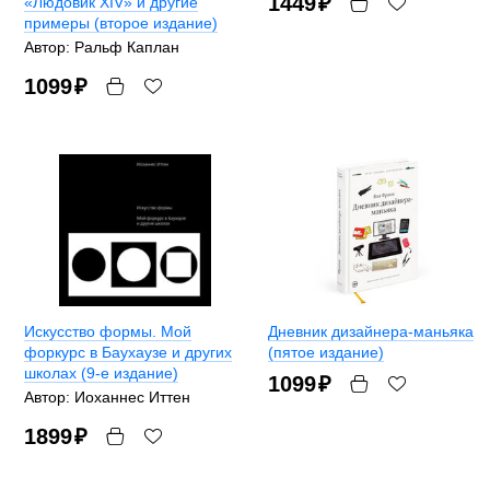
1449
₽
«Людовик XIV» и другие
примеры (второе издание)
Автор: Ральф Каплан
1099
₽
Искусство формы. Мой
Дневник дизайнера-маньяка
форкурс в Баухаузе и других
(пятое издание)
школах (9-е издание)
1099
₽
Автор: Иоханнес Иттен
1899
₽