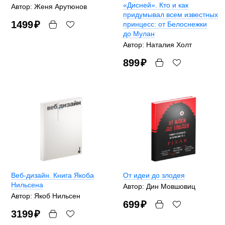
«Дисней». Кто и как
Автор: Женя Арутюнов
придумывал всем известных
1499
₽
принцесс: от Белоснежки
до Мулан
Автор: Наталия Холт
899
₽
Веб-дизайн. Книга Якоба
От идеи до злодея
Нильсена
Автор: Дин Мовшовиц
Автор: Якоб Нильсен
699
₽
3199
₽