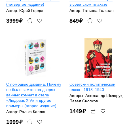
(четвертое издание)
в советском плакате
Автор: Юрий Гордон
Автор: Татьяна Толстая
3999
₽
849
₽
С помощью дизайна. Почему
Советский политический
не было замков на дверях
плакат. 1918–1940
ванных комнат в отеле
Авторы: Александр Шклярук,
«Людовик XIV» и другие
Павел Снопков
примеры (второе издание)
1449
₽
Автор: Ральф Каплан
1099
₽