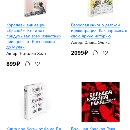
Королевы анимации
Взрослая книга о детской
«Дисней». Кто и как
иллюстрации. Как нарисовать
придумывал всем известных
свою яркую историю
принцесс: от Белоснежки
Автор: Элина Эллис
до Мулан
2099
₽
Автор: Наталия Холт
899
₽
Книга про буквы от Аа до Яя
Большая Красная Рука