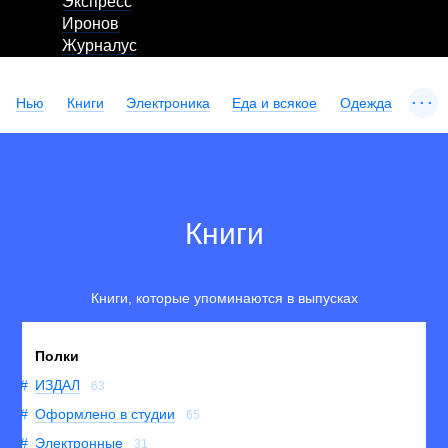
Экспресс
Иронов
Журналус
...
Нью
Книги
Электроника
Еда и всякое
Одежда
Книги
Книги, которые упоминаются в выпусках
Полки
ИЗДАЛ
63
Оформлено в студии
65
Электронные
31