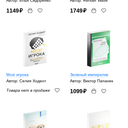
Автор: Илья Сидоренко
Автор: Render Wave
1149
₽
1749
₽
Мозг игрока
Зеленый императив
Автор: Селия Ходент
Автор: Виктор Папанек
Товара нет в продаже
1099
₽