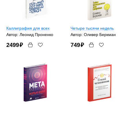
Каллиграфия для всех
Четыре тысячи недель
Автор: Леонид Проненко
Автор: Оливер Беркман
2499
₽
749
₽
Метавселенная: как она
Гений чемпионов
меняет наш мир
Авторы: Скотт Дуглас, Ноэль
Автор: Мэтью Болл
Брик