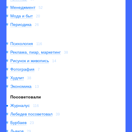
Менеджмент
52
Мода и быт
20
Периодика
26
Психология
116
Реклама, пиар, маркетинг
38
Рисунок и живопись
14
Фотография
7
Худлит
38
Экономика
13
Посоветовали
Журналус
116
Лебедев посоветовал
39
Бурбаев
23
Дьяков
29