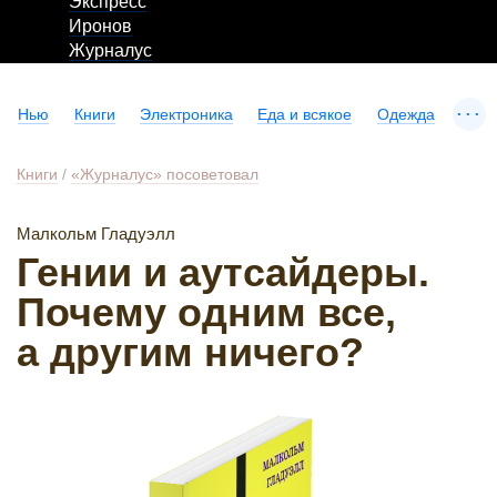
Экспресс
Иронов
Журналус
...
Нью
Книги
Электроника
Еда и всякое
Одежда
Книги
/
«Журналус» посоветовал
Малкольм Гладуэлл
Гении и аутсайдеры.
Почему одним все,
а другим ничего?