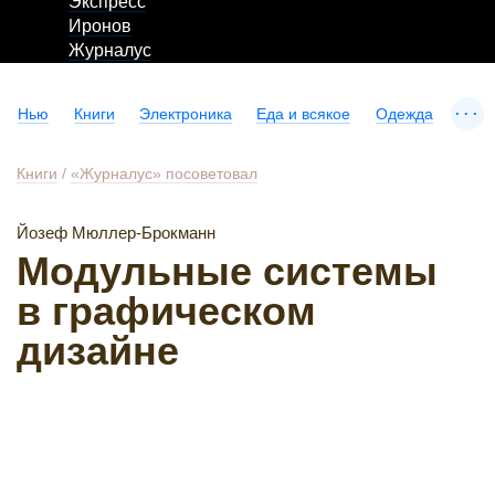
Экспресс
Иронов
Журналус
...
Нью
Книги
Электроника
Еда и всякое
Одежда
Книги
/
«Журналус» посоветовал
Йозеф Мюллер-Брокманн
Модульные системы
в графическом
дизайне