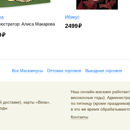
ка
Ибикус
юстратор: Алиса Макарова
2499
₽
9
₽
Все Магазинусы
Оптовая торговля
Выездная торговля
Наш онлайн-магазин работает 2
високосные годы). Администра
 доставке), карты «Виза»,
по пятницу (кроме праздников)
оды.
в это же время обрабатываютс
Контакты