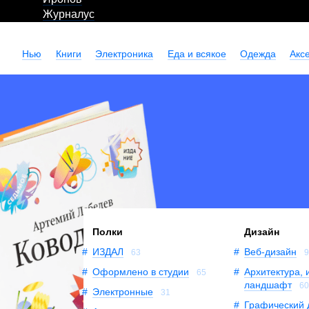
Журналус
Нью
Книги
Электроника
Еда и всякое
Одежда
Акс
Полки
Дизайн
ИЗДАЛ
Веб-дизайн
63
Оформлено в студии
Архитектура, 
65
ландшафт
6
Электронные
31
Графический 