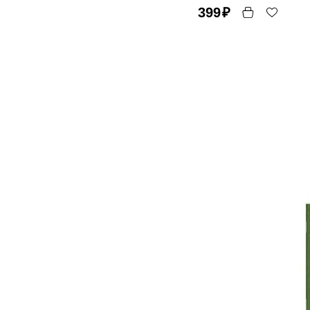
399
₽