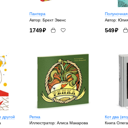
Пантера
Полуночная
Автор: Брехт Эвенс
Автор: Юли
1749
₽
549
₽
е другой
Репка
Кот два (вт
а
Иллюстратор: Алиса Макарова
Книга Олег