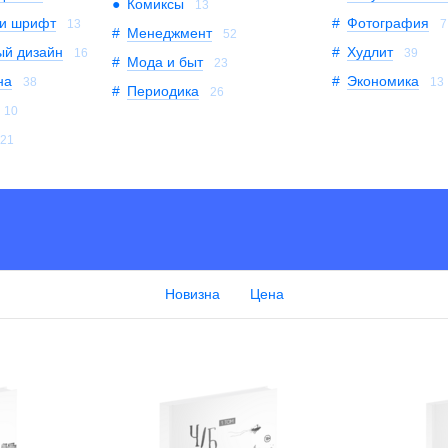
Комиксы
13
 и шрифт
Фотография
13
7
Менеджмент
52
й дизайн
Худлит
16
39
Мода и быт
23
на
Экономика
38
13
Периодика
26
10
21
Новизна
Цена