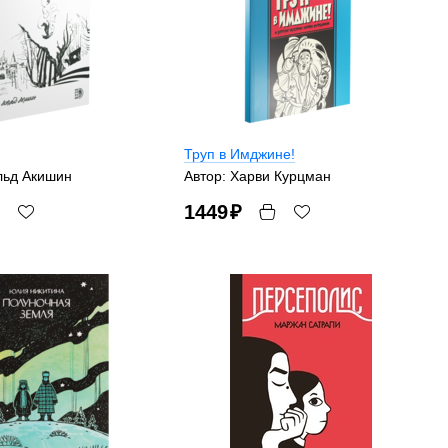
Труп в Имджине!
льд Акишин
Автор: Харви Курцман
1449
₽