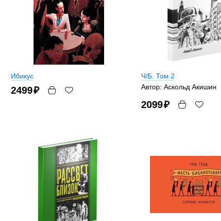
Ибикус
Ч/Б. Том 2
Автор: Аскольд Акишин
2499
₽
2099
₽