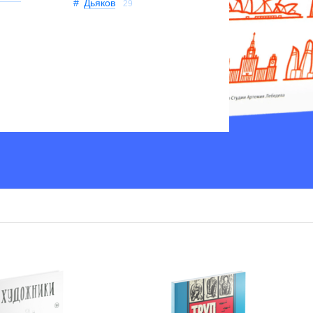
Дьяков
29