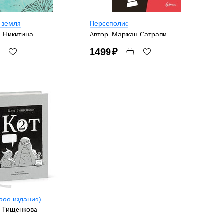
 земля
Персеполис
я Никитина
Автор: Маржан Сатрапи
1499
₽
орое издание)
а Тищенкова