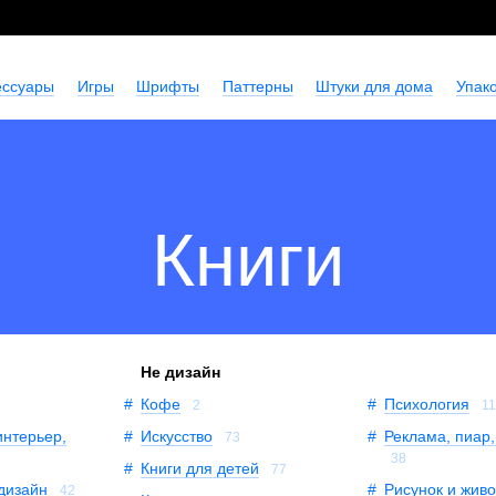
ессуары
Игры
Шрифты
Паттерны
Штуки для дома
Упако
Книги
Не дизайн
Кофе
Психология
9
2
1
интерьер,
Искусство
Реклама, пиар,
73
0
38
Книги для детей
77
дизайн
Рисунок и жив
42