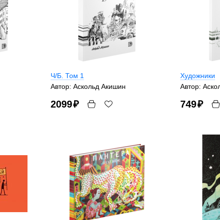
Ч/Б. Том 1
Художники
Автор: Аскольд Акишин
Автор: Аско
2099
₽
749
₽