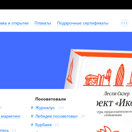
...
вка и открытки
Плакаты
Подарочные сертификаты
Посоветовали
Журналус
16
116
 маркетинг
Лебедев посоветовал
39
Бурбаев
23
опись
15