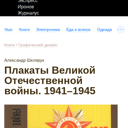
Экспресс
Иронов
Журналус
...
Нью
Книги
Электроника
Еда и всякое
Одежда
Книги
/
Графический дизайн
Александр Шклярук
Плакаты Великой
Отечественной
войны. 1941–1945