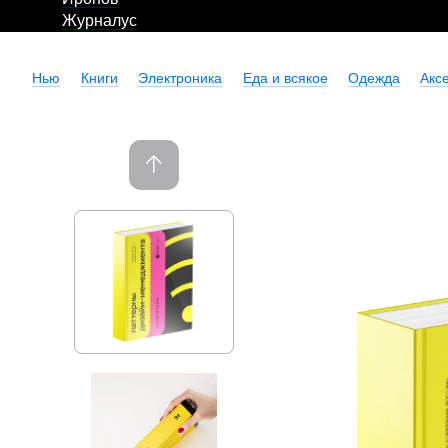
Журналус
Нью
Книги
Электроника
Еда и всякое
Одежда
Акс