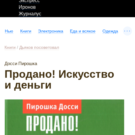
Экспресс
Иронов
Журналус
...
Нью
Книги
Электроника
Еда и всякое
Одежда
Книги
/
Дьяков посоветовал
Досси Пирошка
Продано! Искусство
и деньги