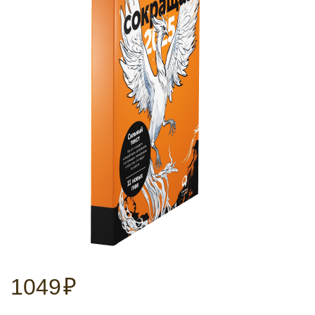
1049
₽