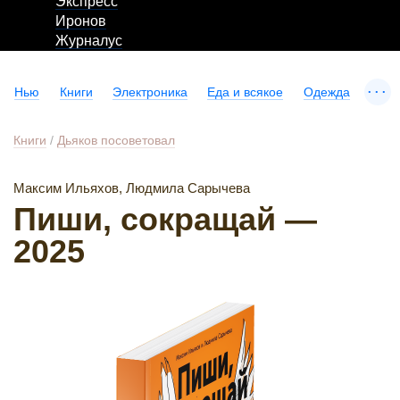
Экспресс
Иронов
Журналус
...
Нью
Книги
Электроника
Еда и всякое
Одежда
Книги
/
Дьяков посоветовал
Максим Ильяхов, Людмила Сарычева
Пиши, сокращай —
2025