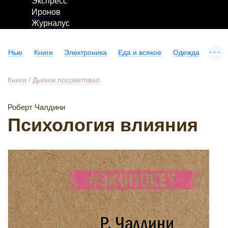
Экспресс
Иронов
Журналус
...
Нью
Книги
Электроника
Еда и всякое
Одежда
Книги
/
Дьяков посоветовал
Роберт Чалдини
Психология влияния