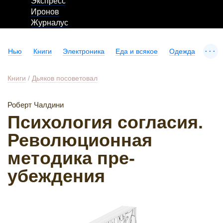
Экспресс
Иронов
Журналус
...
Нью
Книги
Электроника
Еда и всякое
Одежда
Книги
/
Дьяков посоветовал
Роберт Чалдини
Психология согласия.
Революционная
методика пре-
убеждения