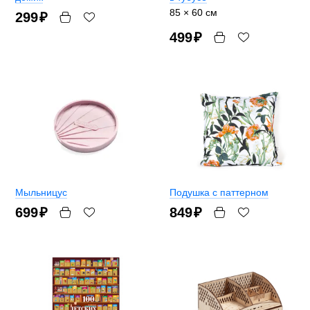
85 × 60 см
299
₽
499
₽
Мыльницус
Подушка с паттерном
699
₽
849
₽