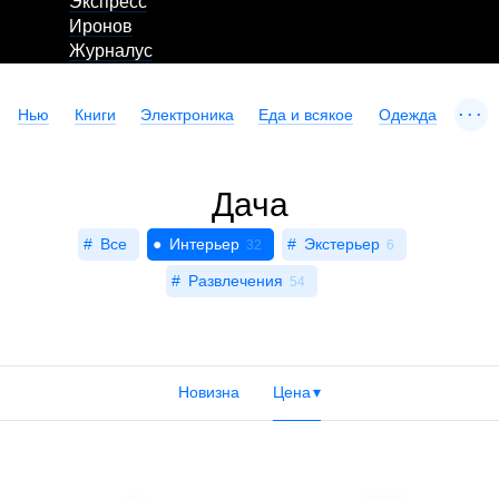
Экспресс
Иронов
Журналус
...
Нью
Книги
Электроника
Еда и всякое
Одежда
Дача
Все
Интерьер
Экстерьер
32
6
Развлечения
54
Новизна
Цена