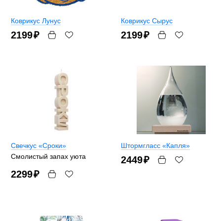
Коврикус Лунус
Коврикус Сырус
2199
₽
2199
₽
Свечкус «Сроки»
Штормгласс «Капля»
Смолистый запах уюта
2449
₽
2299
₽