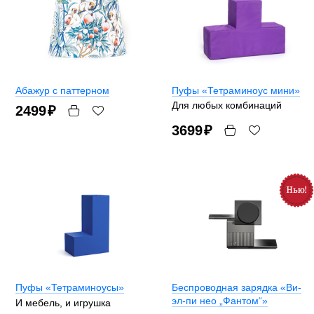
Абажур с паттерном
Пуфы «Тетраминоус мини»
Для любых комбинаций
2499
₽
3699
₽
Пуфы «Тетраминоусы»
Беспроводная зарядка «Ви-
эл-пи нео „Фантом“»
И мебель, и игрушка