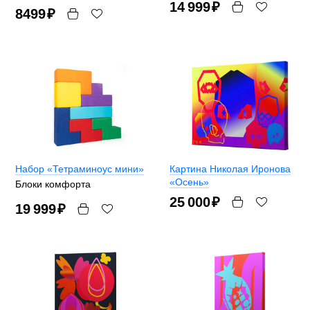
14 999
₽
8499
₽
Набор «Тетраминоус мини»
Картина Николая Иронова
«Осень»
Блоки комфорта
25 000
₽
19 999
₽