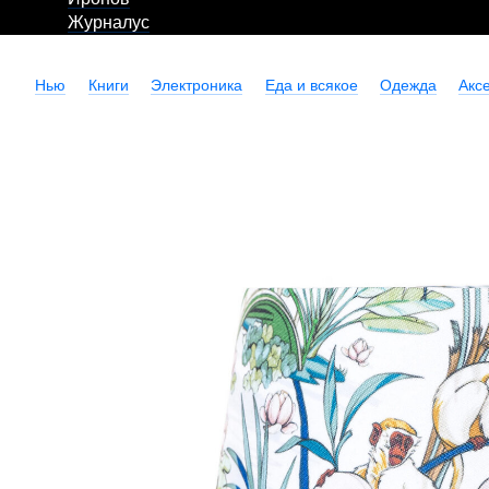
Журналус
Нью
Книги
Электроника
Еда и всякое
Одежда
Акс