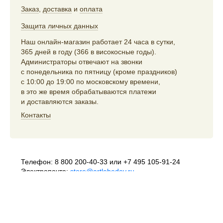
Заказ
,
доставка
и
оплата
Защита личных данных
Наш онлайн-магазин работает 24 часа в сутки,
365 дней в году (366 в високосные годы).
Администраторы отвечают на звонки
с понедельника по пятницу (кроме праздников)
с 10:00 до 19:00 по московскому времени,
в это же время обрабатываются платежи
и доставляются заказы.
Контакты
Телефон:
8 800 200-40-33
или
+7 495 105-91-24
Электропочта:
store@artlebedev.ru
Телеграм-бот:
t.me/ALSStoreBot
Оптовикам
и распространителям:
sales@artlebedev.ru