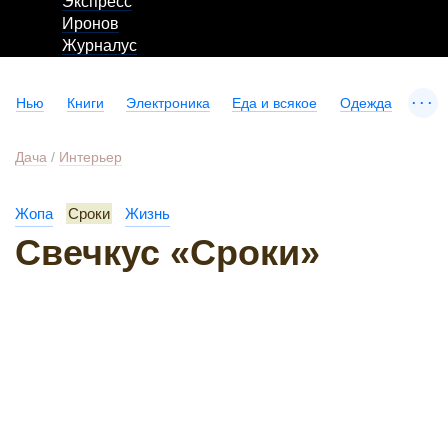
Экспресс
Иронов
Журналус
...
Нью
Книги
Электроника
Еда и всякое
Одежда
Дача
/
Интерьер
Жопа
Сроки
Жизнь
Свечкус «Сроки»