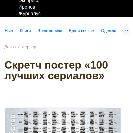
Экспресс
Иронов
Журналус
...
Нью
Книги
Электроника
Еда и всякое
Одежда
Дача
/
Интерьер
Скретч постер «100
лучших сериалов»