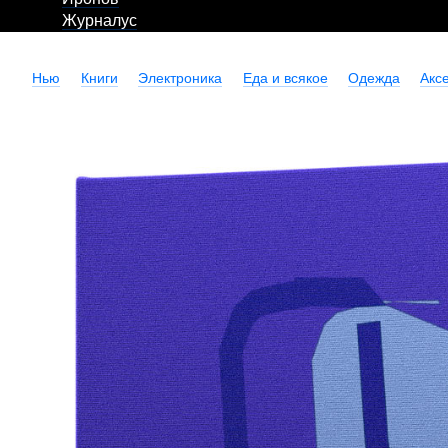
Журналус
Нью
Книги
Электроника
Еда и всякое
Одежда
Акс