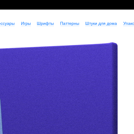
ессуары
Игры
Шрифты
Паттерны
Штуки для дома
Упако