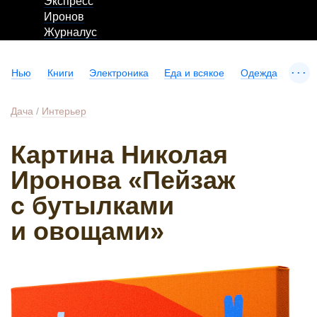
Экспресс
Иронов
Журналус
...
Нью
Книги
Электроника
Еда и всякое
Одежда
Дача
/
Интерьер
Картина Николая
Иронова «Пейзаж
с бутылками
и овощами»