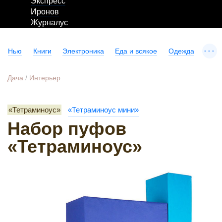
Экспресс
Иронов
Журналус
...
Нью
Книги
Электроника
Еда и всякое
Одежда
Дача
/
Интерьер
«Тетраминоус»
«Тетраминоус мини»
Набор пуфов
«Тетраминоус»