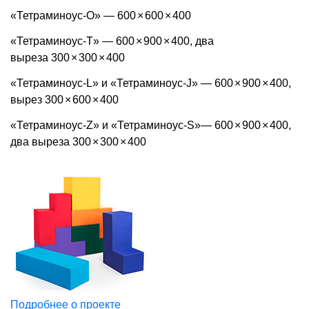
«Тетраминоус-O» — 600
×
600
×
400
«Тетраминоус-T» — 600
×
900
×
400, два
выреза 300
×
300
×
400
«Тетраминоус-L» и «Тетраминоус-J» — 600
×
900
×
400,
вырез 300
×
600
×
400
«Тетраминоус-Z» и «Тетраминоус-S»— 600
×
900
×
400,
два выреза 300
×
300
×
400
Подробнее о проекте