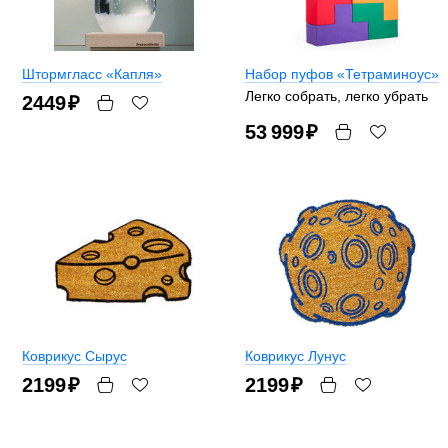
Штормгласс «Капля»
Набор пуфов «Тетраминоус»
Легко собрать, легко убрать
2449
₽
53 999
₽
Коврикус Сырус
Коврикус Лунус
2199
₽
2199
₽