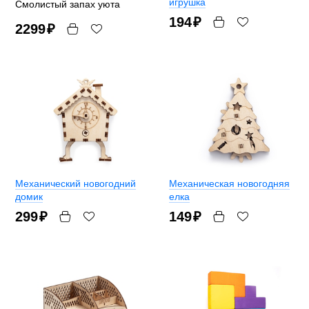
игрушка
Смолистый запах уюта
194
₽
2299
₽
Механический новогодний
Механическая новогодняя
домик
елка
299
₽
149
₽