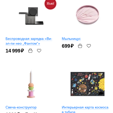
Беспроводная зарядка «Ви-
Мыльницус
эл-пи нео „Фантом“»
699
₽
14 999
₽
Свеча-конструктор
Интерьерная карта космоса
в тубусе