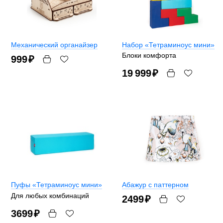
Механический органайзер
Набор «Тетраминоус мини»
Блоки комфорта
999
₽
19 999
₽
Пуфы «Тетраминоус мини»
Абажур с паттерном
Для любых комбинаций
2499
₽
3699
₽