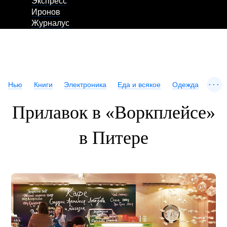
Экспресс
Иронов
Журналус
...
Нью
Книги
Электроника
Еда и всякое
Одежда
Прилавок в «Воркплейсе»
в Питере