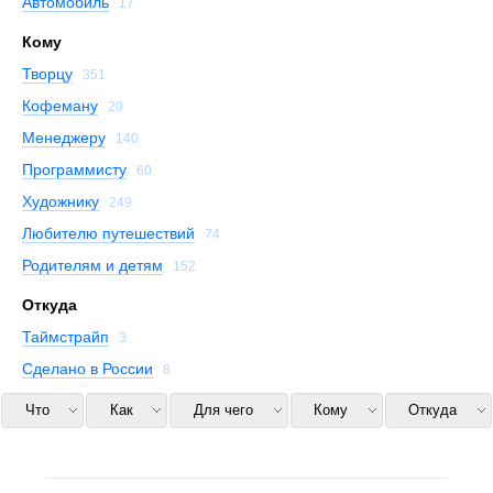
Автомобиль
17
Кому
Творцу
351
Кофеману
20
Менеджеру
140
Программисту
60
Художнику
249
Любителю путешествий
74
Родителям и детям
152
Откуда
Таймстрайп
3
Сделано в России
8
Что
Как
Для чего
Кому
Откуда