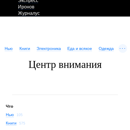
Экспресс
Иронов
Журналус
...
Нью
Книги
Электроника
Еда и всякое
Одежда
Центр внимания
Что
Нью
105
Книги
575