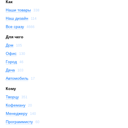
Как
Наши товары
338
Наш дизайн
114
Все сразу
4666
Для чего
Дом
105
Офис
130
Город
46
Дача
103
Автомобиль
17
Кому
Творцу
351
Кофеману
20
Менеджеру
140
Программисту
60