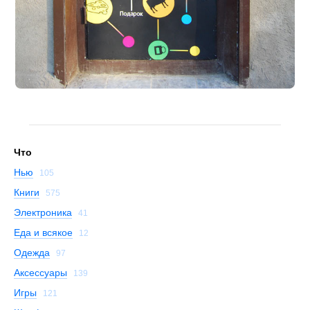
Что
Нью
105
Книги
575
Электроника
41
Еда и всякое
12
Одежда
97
Аксессуары
139
Игры
121