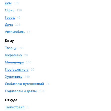
Дом
105
Офис
130
Город
46
Дача
103
Автомобиль
17
Кому
Творцу
351
Кофеману
20
Менеджеру
140
Программисту
60
Художнику
249
Любителю путешествий
74
Родителям и детям
153
Откуда
Таймстрайп
3