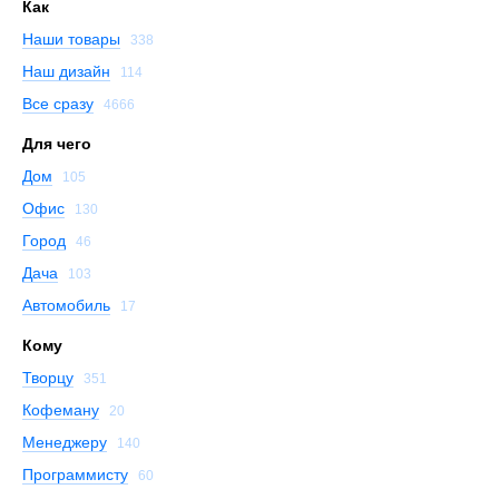
Как
Наши товары
338
Наш дизайн
114
Все сразу
4666
Для чего
Дом
105
Офис
130
Город
46
Дача
103
Автомобиль
17
Кому
Творцу
351
Кофеману
20
Менеджеру
140
Программисту
60