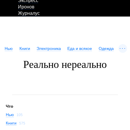
Экспресс
Иронов
Журналус
...
Нью
Книги
Электроника
Еда и всякое
Одежда
Реально нереально
Что
Нью
105
Книги
575