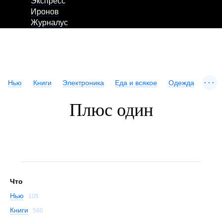
Экспресс
Иронов
Журналус
...
Нью
Книги
Электроника
Еда и всякое
Одежда
Плюс один
Что
Нью
105
Книги
560