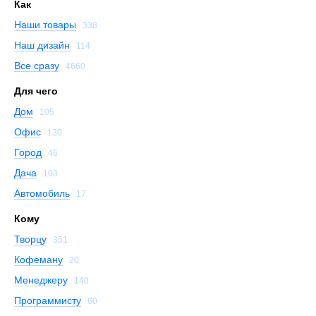
Как
Наши товары
338
Наш дизайн
114
Все сразу
4660
Для чего
Дом
105
Офис
130
Город
46
Дача
103
Автомобиль
17
Кому
Творцу
351
Кофеману
20
Менеджеру
140
Программисту
60