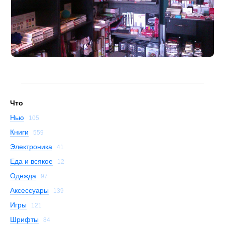
Что
Нью
105
Книги
559
Электроника
41
Еда и всякое
12
Одежда
97
Аксессуары
139
Игры
121
Шрифты
84