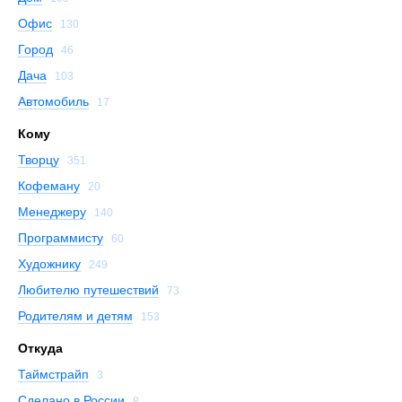
Офис
130
Город
46
Дача
103
Автомобиль
17
Кому
Творцу
351
Кофеману
20
Менеджеру
140
Программисту
60
Художнику
249
Любителю путешествий
73
Родителям и детям
153
Откуда
Таймстрайп
3
Сделано в России
8