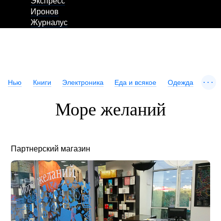
Экспресс
Иронов
Журналус
...
Нью
Книги
Электроника
Еда и всякое
Одежда
Море желаний
Партнерский магазин