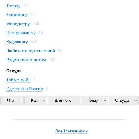
Творцу
351
Кофеману
20
Менеджеру
140
Программисту
60
Художнику
249
Любителю путешествий
74
Родителям и детям
152
Откуда
Таймстрайп
3
Сделано в России
8
Что
Как
Для чего
Кому
Откуда
Все Магазинусы