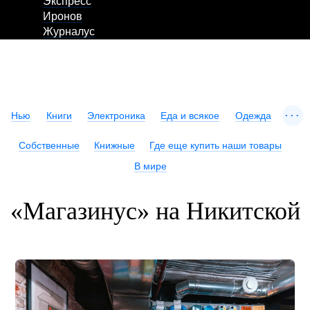
Экспресс
Иронов
Журналус
...
Нью
Книги
Электроника
Еда и всякое
Одежда
Собственные
Книжные
Где еще купить наши товары
В мире
«Магазинус» на Никитской