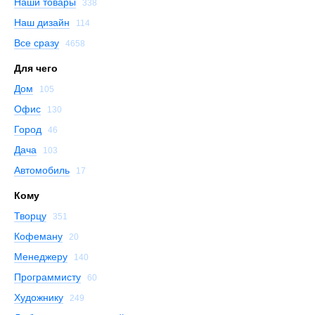
Наши товары
338
Наш дизайн
114
Все сразу
4658
Для чего
Дом
105
Офис
130
Город
46
Дача
103
Автомобиль
17
Кому
Творцу
351
Кофеману
20
Менеджеру
140
Программисту
60
Художнику
249