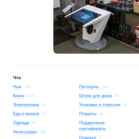
Что
Нью
Паттерны
105
130
Книги
Штуки для дома
559
75
Электроника
Упаковка и открытки
41
42
Еда и всякое
Плакаты
12
40
Одежда
Подарочные
97
сертификаты
5
Аксессуары
139
Олдскул
3