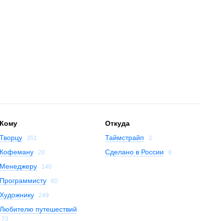
Кому
Откуда
Творцу
Таймстрайп
351
3
Кофеману
Сделано в России
20
8
Менеджеру
140
Программисту
60
Художнику
249
Любителю путешествий
73