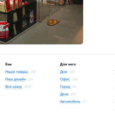
Как
Для чего
Наши товары
Дом
338
105
Наш дизайн
Офис
114
130
Все сразу
Город
4658
46
Дача
103
Автомобиль
17