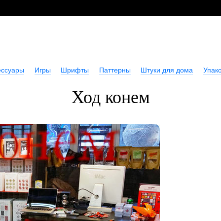
ессуары
Игры
Шрифты
Паттерны
Штуки для дома
Упако
Ход конем