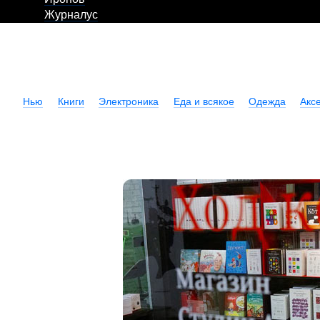
Журналус
Нью
Книги
Электроника
Еда и всякое
Одежда
Акс