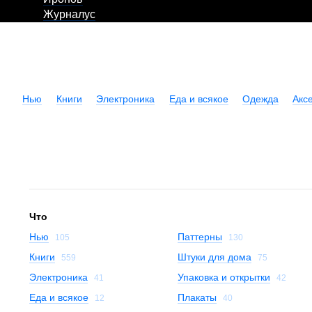
Журналус
Нью
Книги
Электроника
Еда и всякое
Одежда
Акс
Что
Нью
Паттерны
105
130
Книги
Штуки для дома
559
75
Электроника
Упаковка и открытки
41
42
Еда и всякое
Плакаты
12
40