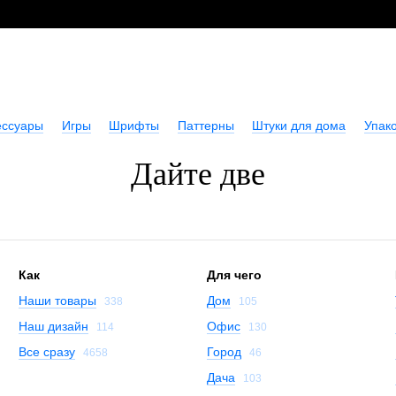
ессуары
Игры
Шрифты
Паттерны
Штуки для дома
Упако
Дайте две
Как
Для чего
Наши товары
Дом
338
105
Наш дизайн
Офис
114
130
Все сразу
Город
4658
46
Дача
103