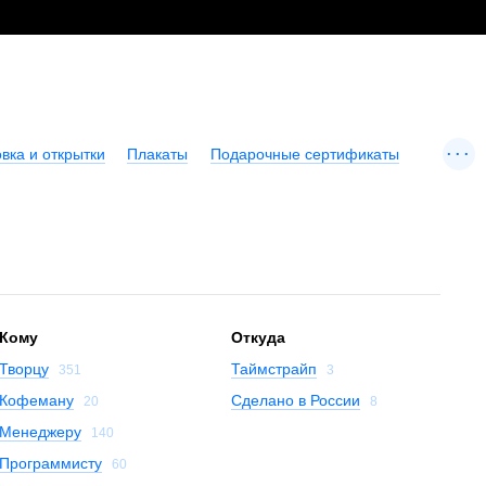
...
вка и открытки
Плакаты
Подарочные сертификаты
Кому
Откуда
Творцу
Таймстрайп
351
3
Кофеману
Сделано в России
20
8
Менеджеру
140
Программисту
60