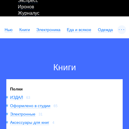
Экспресс
Иронов
Журналус
...
Нью
Книги
Электроника
Еда и всякое
Одежда
Книги
Полки
ИЗДАЛ
63
Оформлено в студии
65
Электронные
31
Аксессуары для книг
4