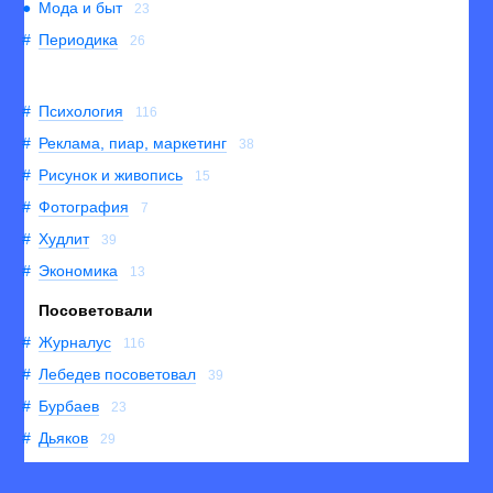
Мода и быт
23
Периодика
26
Психология
116
Реклама, пиар, маркетинг
38
Рисунок и живопись
15
Фотография
7
Худлит
39
Экономика
13
Посоветовали
Журналус
116
Лебедев посоветовал
39
Бурбаев
23
Дьяков
29