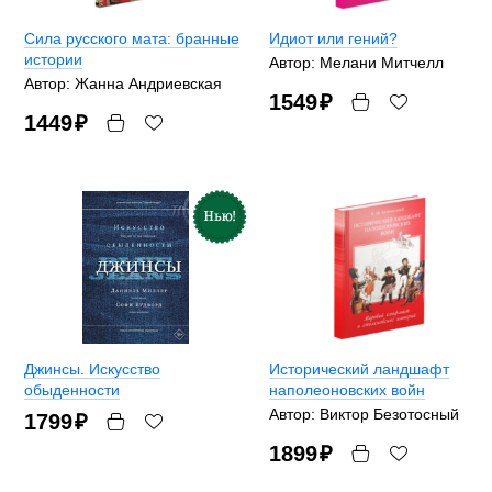
Сила русского мата: бранные
Идиoт или гeний?
истории
Автор: Мелани Митчелл
Автор: Жанна Андриевская
1549
₽
1449
₽
Джинсы. Искусство
Исторический ландшафт
обыденности
наполеоновских войн
Автор: Виктор Безотосный
1799
₽
1899
₽