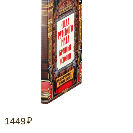
1449
₽