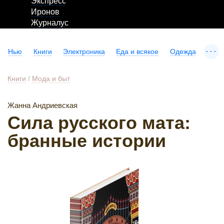
Экспресс
Иронов
Журналус
...
Нью
Книги
Электроника
Еда и всякое
Одежда
Книги
/
Мода и быт
Жанна Андриевская
Сила русского мата:
бранные истории