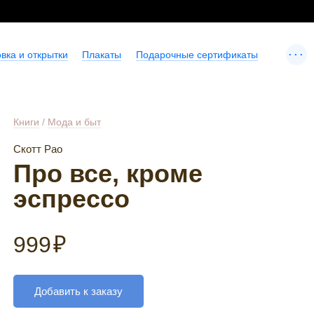
...
вка и открытки
Плакаты
Подарочные сертификаты
Книги
/
Мода и быт
Скотт Рао
Про все, кроме
эспрессо
999
₽
Добавить к заказу