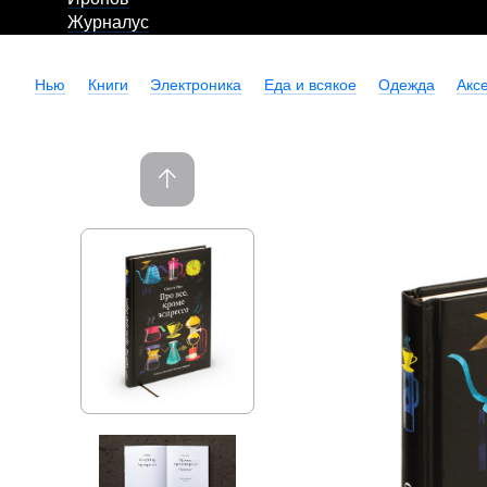
Журналус
Нью
Книги
Электроника
Еда и всякое
Одежда
Акс