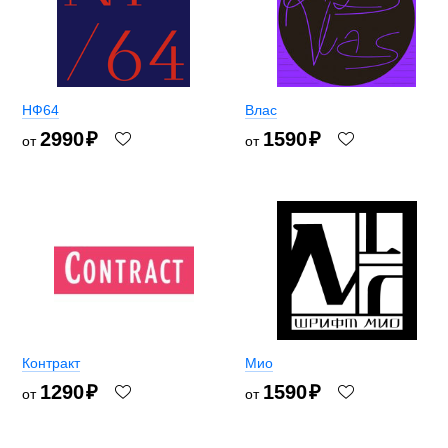
НФ64
Влас
2990
₽
1590
₽
от
от
Контракт
Мио
1290
₽
1590
₽
от
от