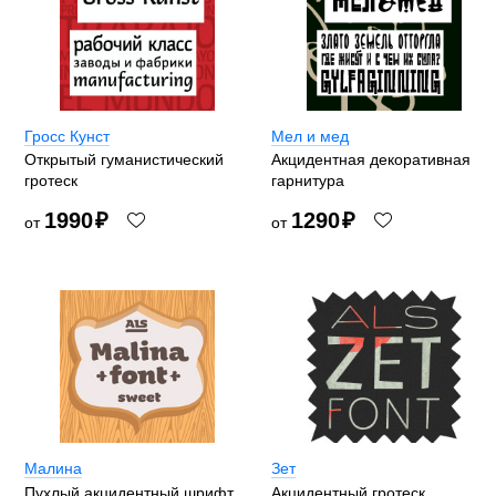
Гросс Кунст
Мел и мед
Открытый гуманистический
Акцидентная декоративная
гротеск
гарнитура
1990
₽
1290
₽
от
от
Малина
Зет
Пухлый акцидентный шрифт
Акцидентный гротеск