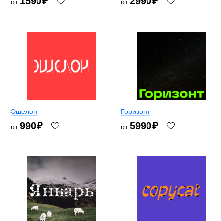
1590
₽
2990
₽
от
от
Эшелон
Горизонт
990
₽
5990
₽
от
от