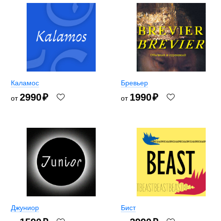
Каламос
Бревьер
2990
₽
1990
₽
от
от
Джуниор
Бист