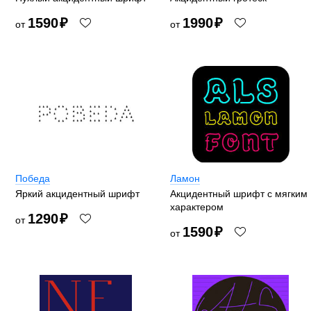
1590
₽
1990
₽
от
от
Победа
Ламон
Яркий акцидентный шрифт
Акцидентный шрифт с мягким
характером
1290
₽
от
1590
₽
от