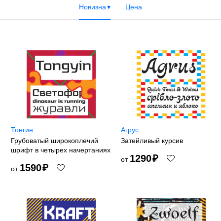
Новизна
Цена
Тонгин
Агрус
Грубоватый широкоплечий
Затейливый курсив
шрифт в четырех начертаниях
1290
₽
от
1590
₽
от