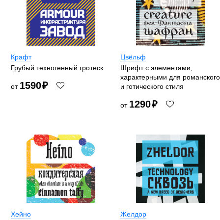
Крафт
Цвёльф
Грубый техногенный гротеск
Шрифт с элементами,
характерными для романского
1590
₽
от
и готического стиля
1290
₽
от
Хейно
Желдор