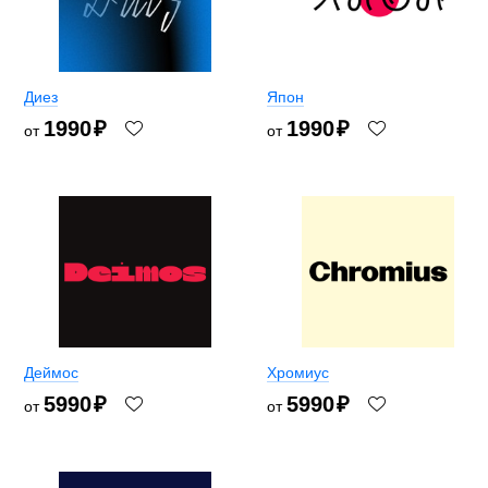
Диез
Япон
1990
₽
1990
₽
от
от
Деймос
Хромиус
5990
₽
5990
₽
от
от