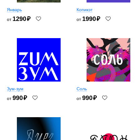
Январь
Копикэт
1290
₽
1990
₽
от
от
Зум-зум
Соль
990
₽
990
₽
от
от