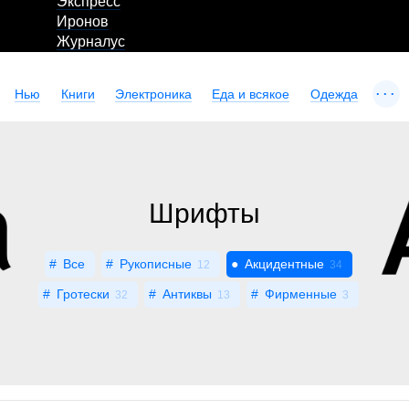
Экспресс
Иронов
Журналус
...
Нью
Книги
Электроника
Еда и всякое
Одежда
Шрифты
Все
Рукописные
Акцидентные
12
34
Гротески
Антиквы
Фирменные
32
13
3