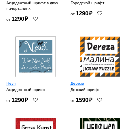
Акцидентный шрифт в двух
Городской шрифт
начертаниях
1290
₽
от
1290
₽
от
Неуч
Дереза
Акцидентный шрифт
Детский шрифт
1290
₽
1590
₽
от
от