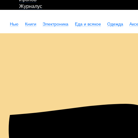
Журналус
Нью
Книги
Электроника
Еда и всякое
Одежда
Акс