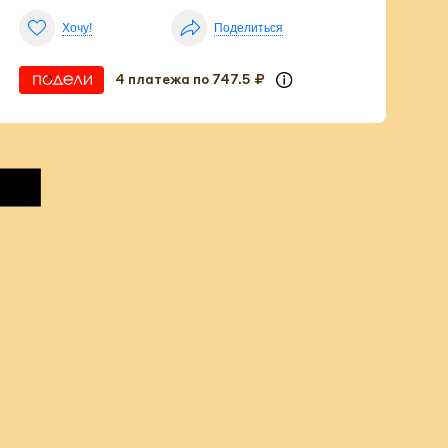
т
Хочу!
Поделиться
4 платежа по 747.5 ₽