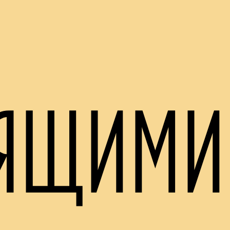
пящими