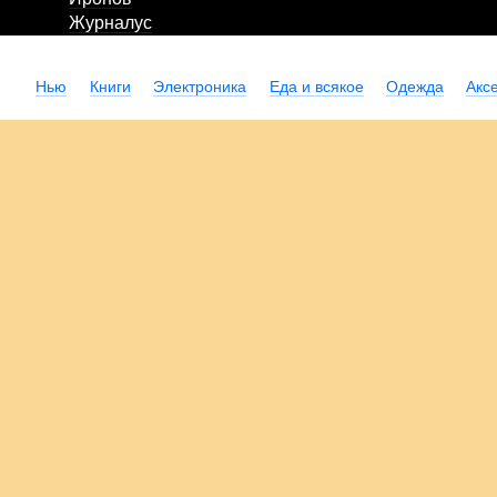
Журналус
Нью
Книги
Электроника
Еда и всякое
Одежда
Акс