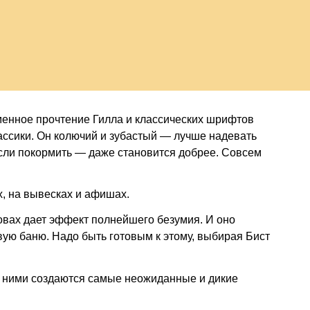
ми — 
енное прочтение Гилла и классических шрифтов
ассики. Он колючий и зубастый — лучше надевать
если покормить — даже становится добрее. Совсем
х, на вывесках и афишах.
вах дает эффект полнейшего безумия. И оно
авую баню. Надо быть готовым к этому, выбирая Бист
с ними создаются самые неожиданные и дикие