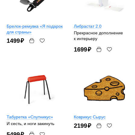
Брелок-ремувка «Я подарок
Либрастат 2.0
для страны»
Прекрасное дополнение
к интерьеру
1499
₽
1699
₽
Табуретка «Спутникус»
Коврикус Сырус
И сесть, и ноги закинуть
2199
₽
5499
₽