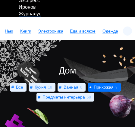
Экспресс
Иронов
Журналус
...
Нью
Книги
Электроника
Еда и всякое
Одежда
Дом
Все
Кухня
Ванная
Прихожая
18
6
9
Предметы интерьера
58