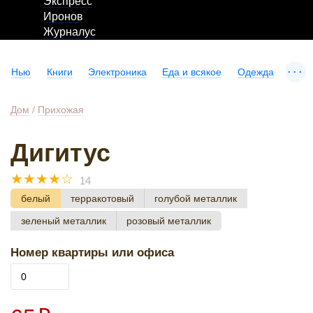
Экспресс
Иронов
Журналус
...
Нью
Книги
Электроника
Еда и всякое
Одежда
Дом
/
Прихожая
Дигитус
☆
☆
☆
☆
☆
14
белый
терракотовый
голубой металлик
зеленый металлик
розовый металлик
Номер квартиры или офиса